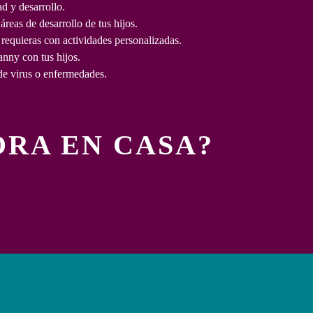
en
d y desarrollo.
los
reas de desarrollo de tus hijos.
aspectos
equieras con actividades personalizadas.
con
nny con tus hijos.
los
de virus o enfermedades.
que
se
sientan
RA EN CASA?
más
identificados
y
reforzando
de
manera
particular
aquellos
en
los
que