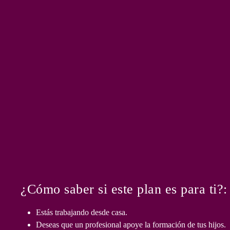
Desde
¿Cómo saber si este plan es para ti?:
Nannys
te
Estás trabajando desde casa.
ofrecemo
Deseas que un profesional apoye la formación de tus hijos.