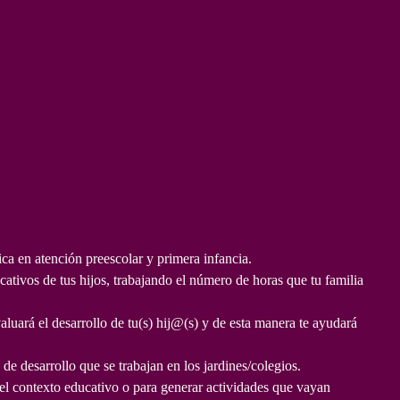
La
educación
personalizada
va
a
permitir
que
tus
hijos
desarrollen
sus
a en atención preescolar y primera infancia.
habilidades
ativos de tus hijos, trabajando el número de horas que tu familia
a
su
luará el desarrollo de tu(s) hij@(s) y de esta manera te ayudará
propio
ritmo,
de desarrollo que se trabajan en los jardines/colegios.
enfocados
 el contexto educativo o para generar actividades que vayan