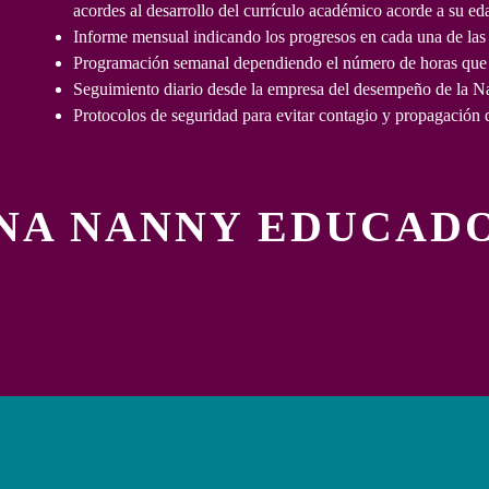
acordes al desarrollo del currículo académico acorde a su eda
es
Informe mensual indicando los progresos en cada una de las á
Programación semanal dependiendo el número de horas que r
Seguimiento diario desde la empresa del desempeño de la Na
Protocolos de seguridad para evitar contagio y propagación 
UNA NANNY EDUCADO
(n)
s)
n
a