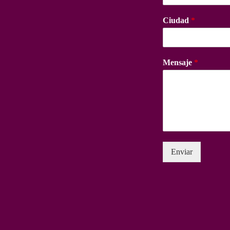
Ciudad
*
Mensaje
*
Enviar
s