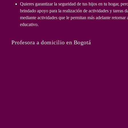
una
Quieres garantizar la seguridad de tus hijos en tu hogar, per
Nanny
brindado apoyo para la realización de actividades y tareas d
Educador
mediante actividades que le permitan más adelante retornar 
en
educativo.
casa
que
Profesora a domicilio en Bogotá
pueda
realizar
el
acompaña
personali
requerido
para
que
tu(s)
hij@(s)
puedan
realizar
las