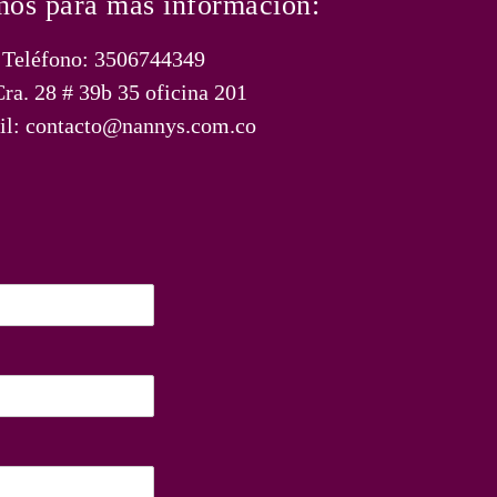
nos para más información:
Teléfono: 3506744349
ra. 28 # 39b 35 oficina 201
il: contacto@nannys.com.co